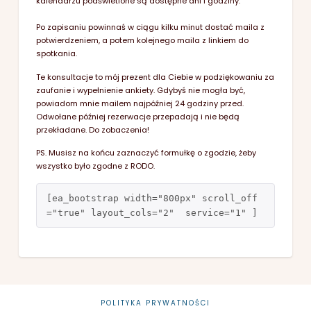
kalendarzu podświetlone są dostępne dni i godziny.
Po zapisaniu powinnaś w ciągu kilku minut dostać maila z
potwierdzeniem, a potem kolejnego maila z linkiem do
spotkania.
Te konsultacje to mój prezent dla Ciebie w podziękowaniu za
zaufanie i wypełnienie ankiety. Gdybyś nie mogła być,
powiadom mnie mailem najpóźniej 24 godziny przed.
Odwołane później rezerwacje przepadają i nie będą
przekładane. Do zobaczenia!
PS. Musisz na końcu zaznaczyć formułkę o zgodzie, żeby
wszystko było zgodne z RODO.
[ea_bootstrap width="800px" scroll_off
="true" layout_cols="2"  service="1" ]
POLITYKA PRYWATNOŚCI