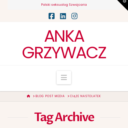
T
Polski seksuolog Szwajcaria
t
W
Facebook
LinkedIn
Instagram
ANKA
GRZYWACZ
Navigation
HOME
BLOG POST MEDIA
CIĄŻE NASTOLATEK
Tag Archive