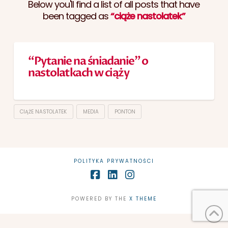
Below you'll find a list of all posts that have
been tagged as
“ciąże nastolatek”
“Pytanie na śniadanie” o
nastolatkach w ciąży
CIĄŻE NASTOLATEK
MEDIA
PONTON
POLITYKA PRYWATNOŚCI
Facebook
LinkedIn
Instagram
POWERED BY THE
X THEME