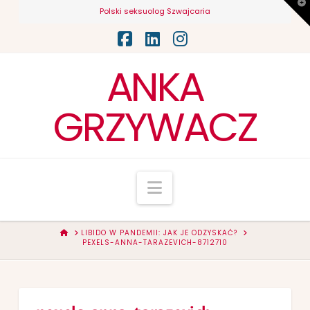
T
Polski seksuolog Szwajcaria
t
W
Facebook
LinkedIn
Instagram
ANKA
GRZYWACZ
Navigation
HOME
LIBIDO W PANDEMII: JAK JE ODZYSKAĆ?
PEXELS-ANNA-TARAZEVICH-8712710