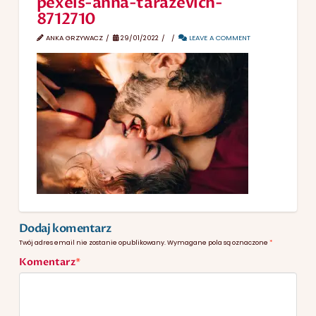
pexels-anna-tarazevich-
8712710
ANKA GRZYWACZ
29/01/2022
LEAVE A COMMENT
Dodaj komentarz
Twój adres email nie zostanie opublikowany.
Wymagane pola są oznaczone
*
Komentarz
*