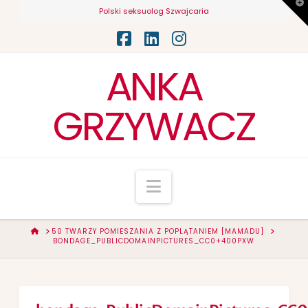
T
Polski seksuolog Szwajcaria
t
W
Facebook
LinkedIn
Instagram
ANKA
GRZYWACZ
Navigation
HOME
50 TWARZY POMIESZANIA Z POPLĄTANIEM [MAMADU]
BONDAGE_PUBLICDOMAINPICTURES_CC0+400PXW