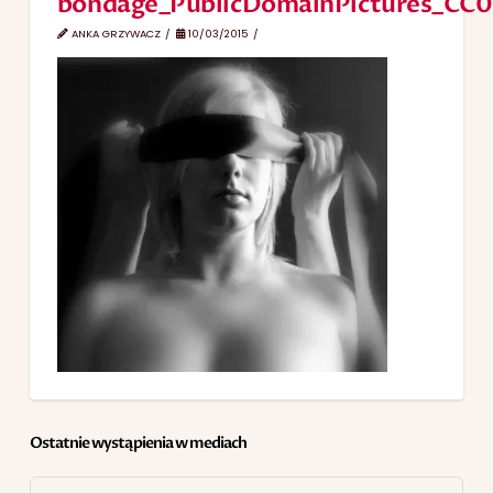
bondage_PublicDomainPictures_C
ANKA GRZYWACZ
10/03/2015
Ostatnie wystąpienia w mediach