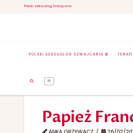
Polski seksuolog Szwajcaria
POLSKI SEKSUOLOG SZWAJCARIA
TERAP
HOME
NATURALNE METODY PLANOWANIA RODZINY – JUŻ NIE TY
Papież Franc
ANKA GRZYWACZ
26/02/20