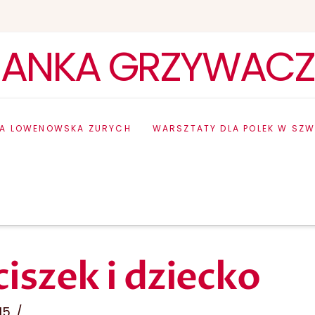
ANKA GRZYWACZ
IA LOWENOWSKA ZURYCH
WARSZTATY DLA POLEK W SZW
LKO KALENDARZYK [MAMADU]
PAPIEŻ FRANCISZEK I DZIECKO
iszek i dziecko
15