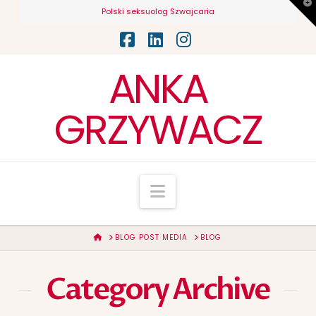
T
Polski seksuolog Szwajcaria
t
W
Facebook
LinkedIn
Instagram
ANKA
GRZYWACZ
Navigation
HOME
BLOG POST MEDIA
BLOG
Category Archive