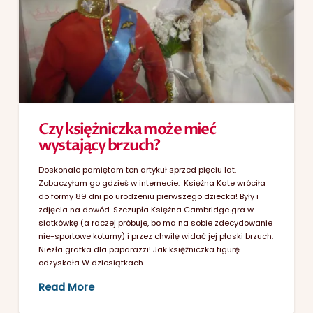
Czy księżniczka może mieć
wystający brzuch?
Doskonale pamiętam ten artykuł sprzed pięciu lat.
Zobaczyłam go gdzieś w internecie. Księżna Kate wróciła
do formy 89 dni po urodzeniu pierwszego dziecka! Były i
zdjęcia na dowód. Szczupła Księżna Cambridge gra w
siatkówkę (a raczej próbuje, bo ma na sobie zdecydowanie
nie-sportowe koturny) i przez chwilę widać jej płaski brzuch.
Niezła gratka dla paparazzi! Jak księżniczka figurę
odzyskała W dziesiątkach …
Read More